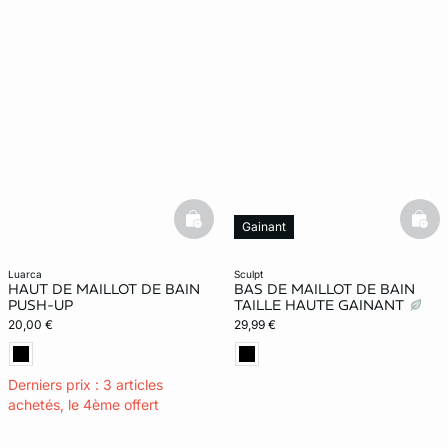
basketfull
bask
Gainant
luarca
sculpt
HAUT DE MAILLOT DE BAIN
BAS DE MAILLOT DE BAIN
PUSH-UP
TAILLE HAUTE GAINANT
20,00 €
29,99 €
Derniers prix : 3 articles
achetés, le 4ème offert