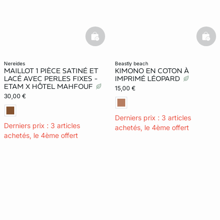
basketfull
bask
nereides
beastly beach
MAILLOT 1 PIÈCE SATINÉ ET
KIMONO EN COTON À
LACÉ AVEC PERLES FIXES -
IMPRIMÉ LÉOPARD
ETAM X HÔTEL MAHFOUF
15,00 €
30,00 €
Derniers prix : 3 articles
Derniers prix : 3 articles
achetés, le 4ème offert
achetés, le 4ème offert