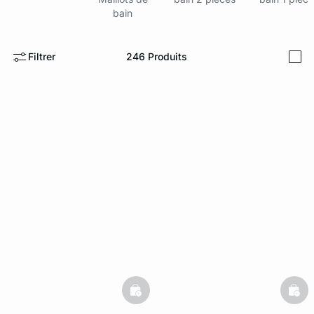
bain
ard
question
Filtrer
246
Produits
i
basketfull
bask