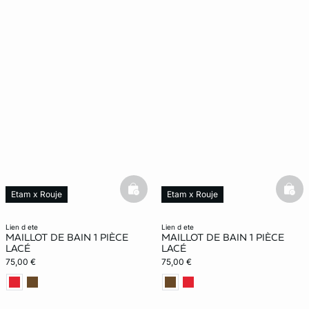
basketfull
bask
Etam x Rouje
Etam x Rouje
Nouveauté
Nouveauté
lien d ete
lien d ete
MAILLOT DE BAIN 1 PIÈCE
MAILLOT DE BAIN 1 PIÈCE
LACÉ
LACÉ
75,00 €
75,00 €