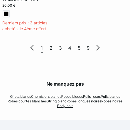
20,00 €
Derniers prix : 3 articles
achetés, le 4ème offert
1
2
3
4
5
9
Ne manquez pas
Gilets blancs
Chemisiers blancs
Robes bleues
Pulls roses
Pulls blancs
Robes courtes blanches
String blanc
Robes longues noires
Robes noires
Body noir