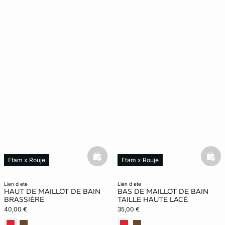
basketfull
bask
Etam x Rouje
Etam x Rouje
Nouveauté
Nouveauté
lien d ete
lien d ete
HAUT DE MAILLOT DE BAIN
BAS DE MAILLOT DE BAIN
BRASSIÈRE
TAILLE HAUTE LACÉ
40,00 €
35,00 €