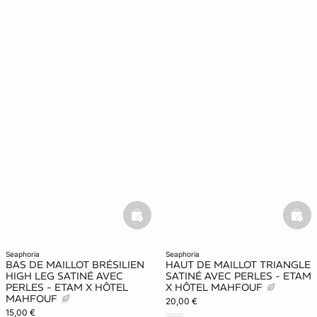
basketfull
bask
seaphoria
seaphoria
BAS DE MAILLOT BRÉSILIEN
HAUT DE MAILLOT TRIANGLE
HIGH LEG SATINÉ AVEC
SATINÉ AVEC PERLES - ETAM
PERLES - ETAM X HÔTEL
X HÔTEL MAHFOUF
MAHFOUF
20,00 €
15,00 €