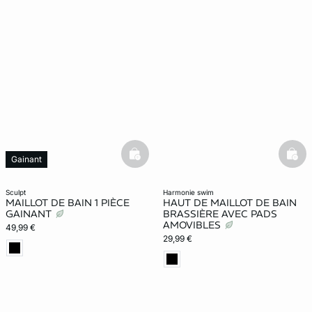
basketfull
bask
Gainant
sculpt
harmonie swim
MAILLOT DE BAIN 1 PIÈCE
HAUT DE MAILLOT DE BAIN
GAINANT
BRASSIÈRE AVEC PADS
AMOVIBLES
49,99 €
29,99 €