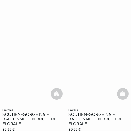
basketfull
bask
envolee
faveur
SOUTIEN-GORGE N.9 -
SOUTIEN-GORGE N.9 -
BALCONNET EN BRODERIE
BALCONNET EN BRODERIE
FLORALE
FLORALE
39,99 €
39,99 €