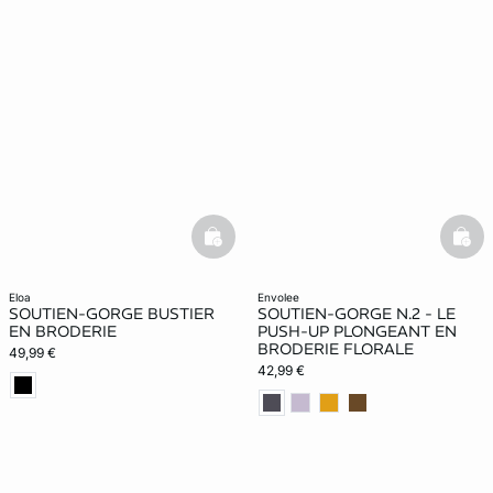
basketfull
bask
eloa
envolee
SOUTIEN-GORGE BUSTIER
SOUTIEN-GORGE N.2 - LE
EN BRODERIE
PUSH-UP PLONGEANT EN
BRODERIE FLORALE
49,99 €
42,99 €