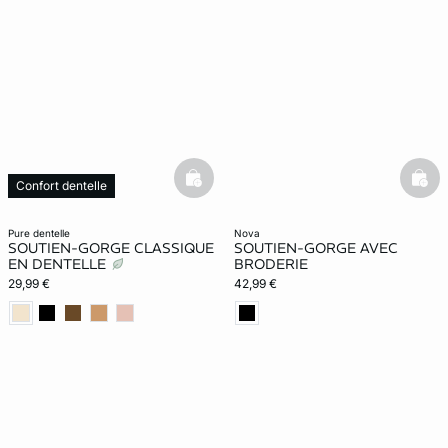
basketfull
bask
Confort dentelle
pure dentelle
nova
SOUTIEN-GORGE CLASSIQUE
SOUTIEN-GORGE AVEC
EN DENTELLE
BRODERIE
29,99 €
42,99 €