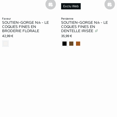
basketfull
bask
Exclu Web
faveur
persienne
SOUTIEN-GORGE N.4 - LE
SOUTIEN-GORGE N.4 - LE
COQUES FINES EN
COQUES FINES EN
BRODERIE FLORALE
DENTELLE IRISÉE
42,99 €
35,99 €