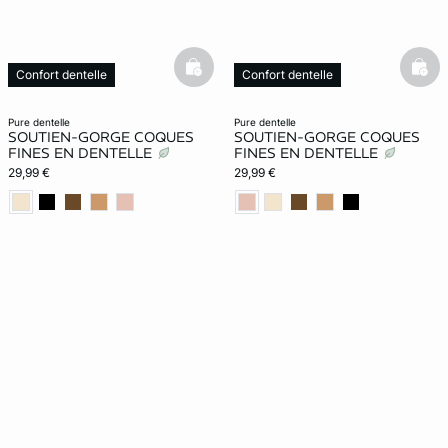
basketfull
bask
Confort dentelle
Confort dentelle
pure dentelle
pure dentelle
SOUTIEN-GORGE COQUES
SOUTIEN-GORGE COQUES
FINES EN DENTELLE
FINES EN DENTELLE
29,99 €
29,99 €