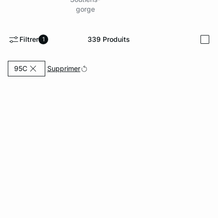
gorge
ard
question
Filtrer
339
Produits
1
i
Actuellement affiné par Tailles: 95C
Supprimer
95C