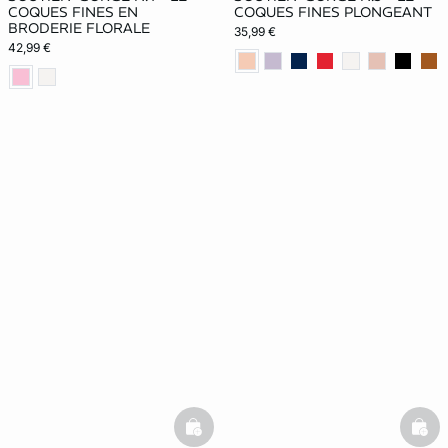
COQUES FINES EN
COQUES FINES PLONGEANT
BRODERIE FLORALE
35,99 €
42,99 €
basketfull
bask