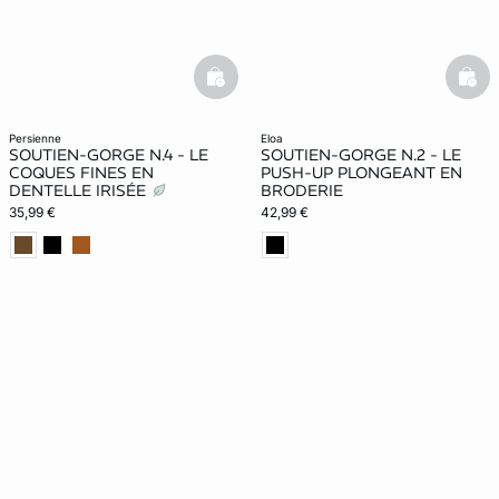
basketfull
bask
persienne
eloa
SOUTIEN-GORGE N.4 - LE
SOUTIEN-GORGE N.2 - LE
COQUES FINES EN
PUSH-UP PLONGEANT EN
DENTELLE IRISÉE
BRODERIE
35,99 €
42,99 €