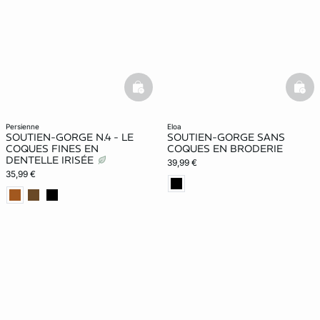
basketfull
bask
persienne
eloa
SOUTIEN-GORGE N.4 - LE
SOUTIEN-GORGE SANS
COQUES FINES EN
COQUES EN BRODERIE
DENTELLE IRISÉE
39,99 €
35,99 €