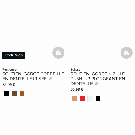
basketfull
bask
Exclu Web
persienne
eclipse
SOUTIEN-GORGE CORBEILLE
SOUTIEN-GORGE N.2 - LE
EN DENTELLE IRISÉE
PUSH-UP PLONGEANT EN
DENTELLE
35,99 €
35,99 €