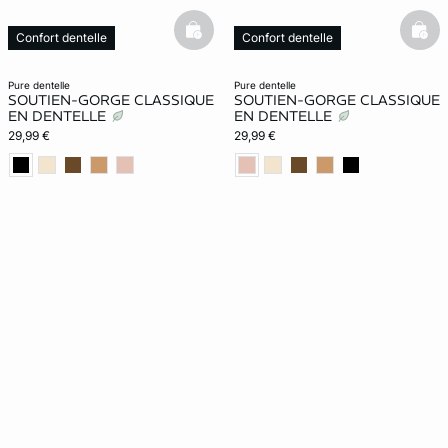
basketfull
bask
Confort dentelle
Confort dentelle
pure dentelle
pure dentelle
SOUTIEN-GORGE CLASSIQUE
SOUTIEN-GORGE CLASSIQUE
EN DENTELLE
EN DENTELLE
29,99 €
29,99 €