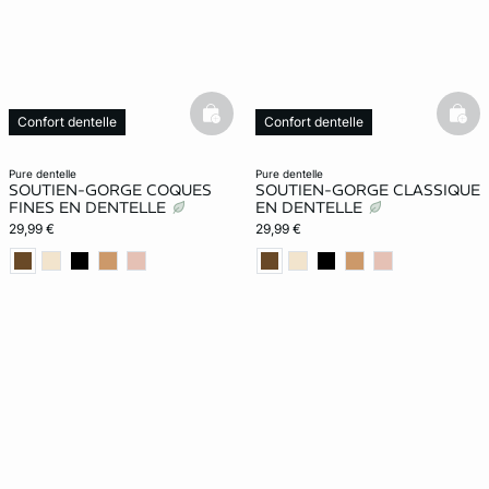
basketfull
bask
Confort dentelle
Confort dentelle
pure dentelle
pure dentelle
SOUTIEN-GORGE COQUES
SOUTIEN-GORGE CLASSIQUE
FINES EN DENTELLE
EN DENTELLE
29,99 €
29,99 €