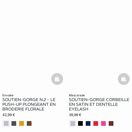
basketfull
bask
envolee
mascarade
SOUTIEN-GORGE N.2 - LE
SOUTIEN-GORGE CORBEILLE
PUSH-UP PLONGEANT EN
EN SATIN ET DENTELLE
BRODERIE FLORALE
EYELASH
42,99 €
39,99 €