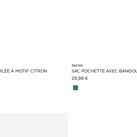
le au panier
Ajouter ma taille au panier
sernin
LÉE À MOTIF CITRON
SAC POCHETTE AVEC BANDOU
TU
29,99 €