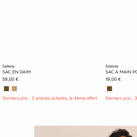
Ajouter ma taille au panier
Ajouter ma tail
selena
sidonie
SAC EN DAIM
SAC À MAIN P
TU
TU
59,00 €
19,00 €
Derniers prix : 3 articles achetés, le 4ème offert
Derniers prix : 