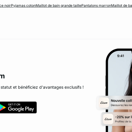
ce noir
Pyjamas coton
Maillot de bain grande taille
Pantalons marron
Maillot de b
am
statut et bénéficiez d'avantages exclusifs !