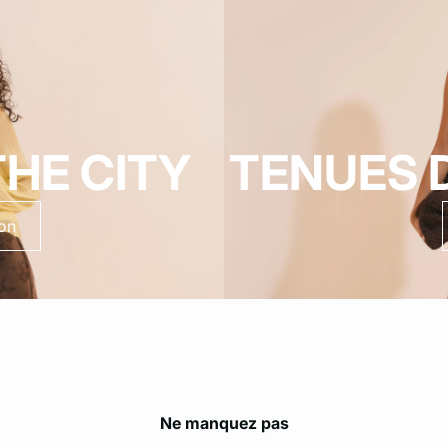
HE CITY
TENUES 
ion
Ne manquez pas