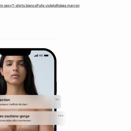
ain sexy
T-shirts blancs
Pulls violets
Robes marron