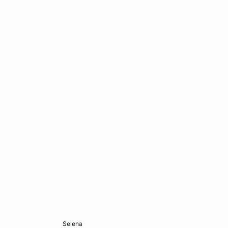
Ajouter ma taille au panier
selena