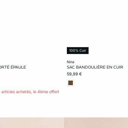
100% Cuir
le au panier
Ajouter ma taille au panier
nina
ORTÉ ÉPAULE
SAC BANDOULIÈRE EN CUIR
TU
59,99 €
3 articles achetés, le 4ème offert