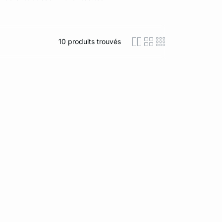
10
produits trouvés
icon-layout-detaile
icon-layout-class
icon-layout-m