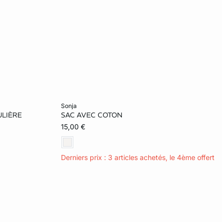
Ajouter ma taille au panier
sonja
LIÈRE
SAC AVEC COTON
TU
15,00 €
Derniers prix : 3 articles achetés, le 4ème offert