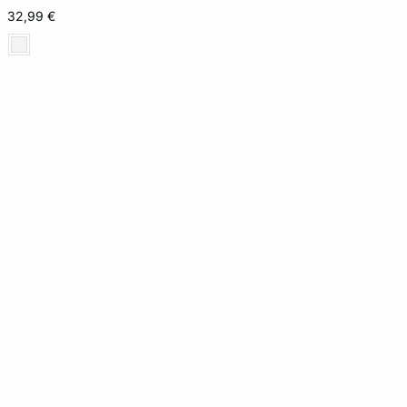
32,99 €
TU