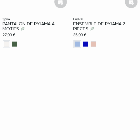
basketfull
bask
spira
ludvik
PANTALON DE PYJAMA À
ENSEMBLE DE PYJAMA 2
MOTIFS
PIÈCES
27,99 €
35,99 €