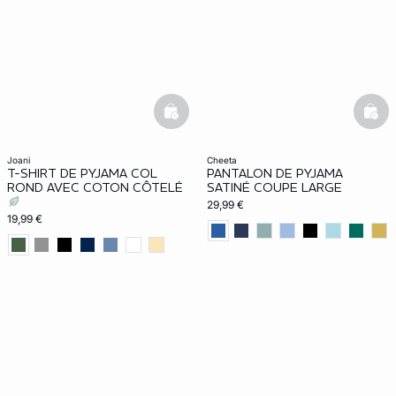
ard
question
basketfull
bask
joani
cheeta
T-SHIRT DE PYJAMA COL
PANTALON DE PYJAMA
ROND AVEC COTON CÔTELÉ
SATINÉ COUPE LARGE
29,99 €
19,99 €