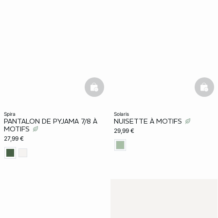
basketfull
bask
spira
solaris
PANTALON DE PYJAMA 7/8 À
NUISETTE À MOTIFS
MOTIFS
29,99 €
27,99 €