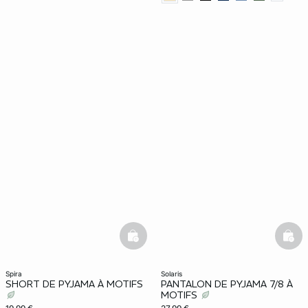
basketfull
bask
spira
solaris
SHORT DE PYJAMA À MOTIFS
PANTALON DE PYJAMA 7/8 À
MOTIFS