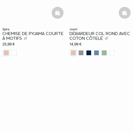
basketfull
bask
spira
joani
CHEMISE DE PYJAMA COURTE
DÉBARDEUR COL ROND AVEC
À MOTIFS
COTON CÔTELÉ
25,99 €
14,99 €