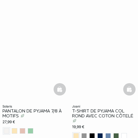
basketfull
bask
solaris
joani
PANTALON DE PYJAMA 7/8 À
T-SHIRT DE PYJAMA COL
MOTIFS
ROND AVEC COTON CÔTELÉ
27,99 €
19,99 €