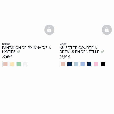
basketfull
bask
solaris
vicka
PANTALON DE PYJAMA 7/8 À
NUISETTE COURTE À
MOTIFS
DÉTAILS EN DENTELLE
27,99 €
25,99 €