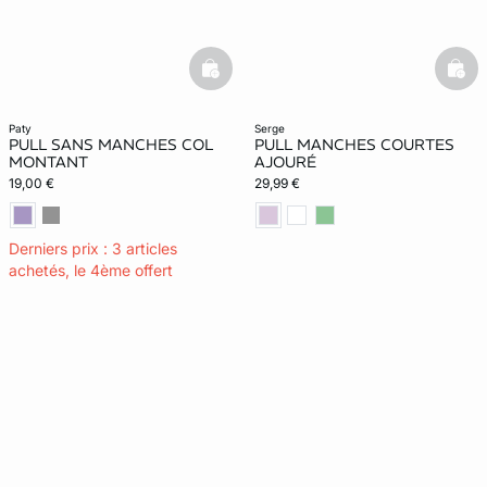
basketfull
bask
paty
serge
PULL SANS MANCHES COL
PULL MANCHES COURTES
MONTANT
AJOURÉ
19,00 €
29,99 €
Derniers prix : 3 articles
achetés, le 4ème offert