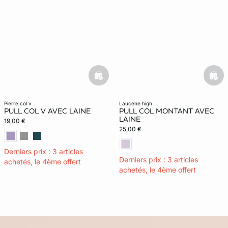
basketfull
bask
pierre col v
laucene high
PULL COL V AVEC LAINE
PULL COL MONTANT AVEC
LAINE
19,00 €
25,00 €
Derniers prix : 3 articles
Derniers prix : 3 articles
achetés, le 4ème offert
achetés, le 4ème offert