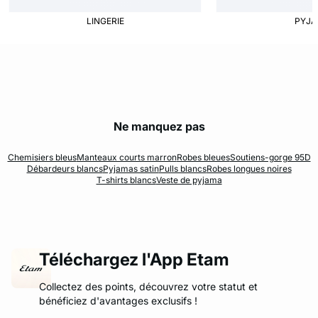
LINGERIE
PYJ
Ne manquez pas
Chemisiers bleus
Manteaux courts marron
Robes bleues
Soutiens-gorge 95D
Débardeurs blancs
Pyjamas satin
Pulls blancs
Robes longues noires
T-shirts blancs
Veste de pyjama
Téléchargez l'App Etam
Collectez des points, découvrez votre statut et
bénéficiez d'avantages exclusifs !