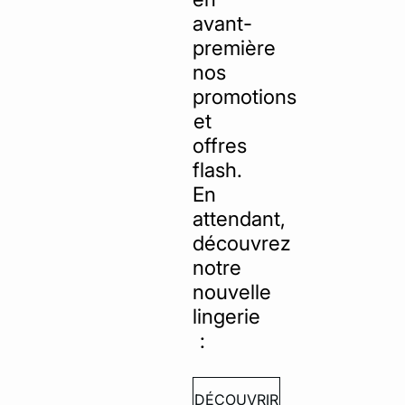
avant-
ard
question
première
nos
promotions
et
offres
flash.
En
attendant,
découvrez
notre
nouvelle
lingerie
:
DÉCOUVRIR