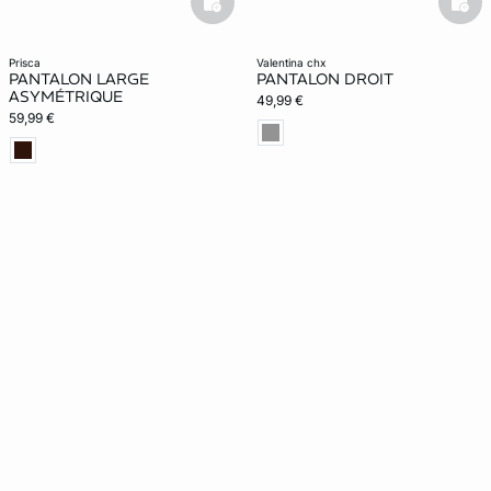
basketfull
bask
prisca
valentina chx
PANTALON LARGE
PANTALON DROIT
ASYMÉTRIQUE
49,99 €
59,99 €