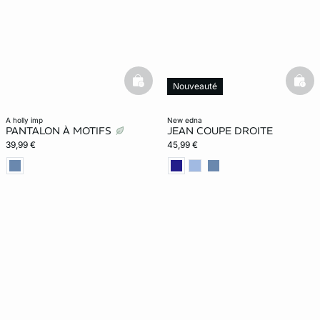
basketfull
bask
Nouveauté
a holly imp
new edna
PANTALON À MOTIFS
JEAN COUPE DROITE
39,99 €
45,99 €