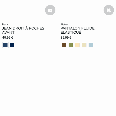
basketfull
bask
dera
pietro
JEAN DROIT À POCHES
PANTALON FLUIDE
AVANT
ÉLASTIQUÉ
49,99 €
35,99 €