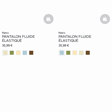
basketfull
bask
pietro
pietro
PANTALON FLUIDE
PANTALON FLUIDE
ÉLASTIQUÉ
ÉLASTIQUÉ
35,99 €
35,99 €