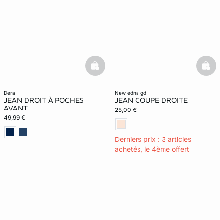
basketfull
bask
dera
new edna gd
JEAN DROIT À POCHES
JEAN COUPE DROITE
AVANT
25,00 €
49,99 €
Derniers prix : 3 articles
achetés, le 4ème offert