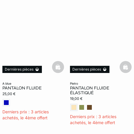
basketfull
bask
Dernières pièces
Dernières pièces
a blue
pietro
PANTALON FLUIDE
PANTALON FLUIDE
ÉLASTIQUÉ
25,00 €
19,00 €
Derniers prix : 3 articles
Derniers prix : 3 articles
achetés, le 4ème offert
achetés, le 4ème offert