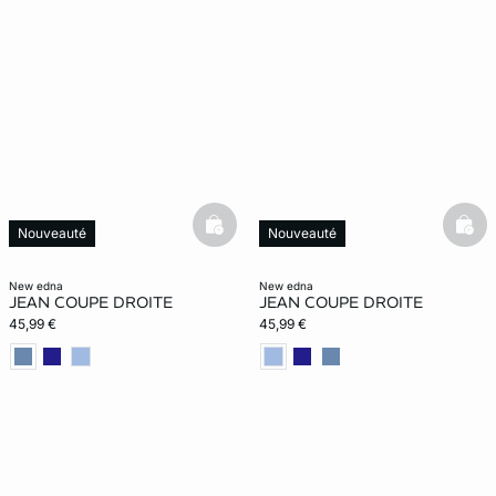
basketfull
bask
Nouveauté
Nouveauté
new edna
new edna
JEAN COUPE DROITE
JEAN COUPE DROITE
45,99 €
45,99 €