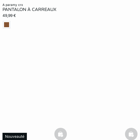
a paramy crx
PANTALON À CARREAUX
49,99 €
basketfull
bask
Nouveauté