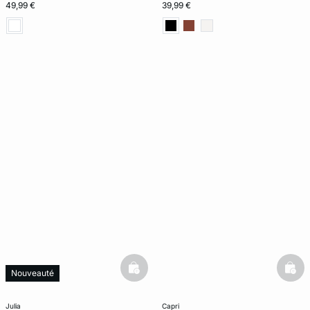
49,99 €
39,99 €
basketfull
bask
Nouveauté
julia
capri