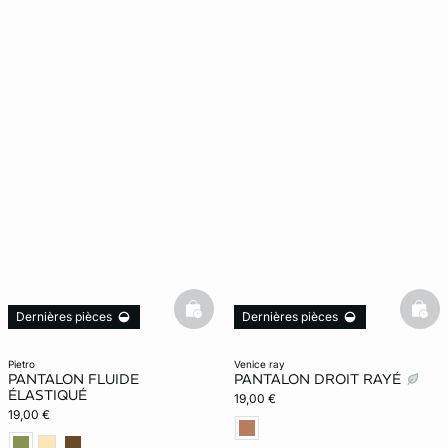
basketfull
bask
Dernières pièces
Dernières pièces
pietro
venice ray
PANTALON FLUIDE
PANTALON DROIT RAYÉ
ÉLASTIQUÉ
19,00 €
19,00 €