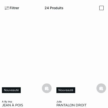
Filtrer
24
Produits
i
ard
question
basketfull
bask
Nouveauté
Nouveauté
a lily imp
julia
JEAN À POIS
PANTALON DROIT