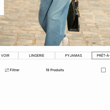
ard
question
 VOIR
LINGERIE
PYJAMAS
PRÊT-À
Filtrer
19
Produits
i