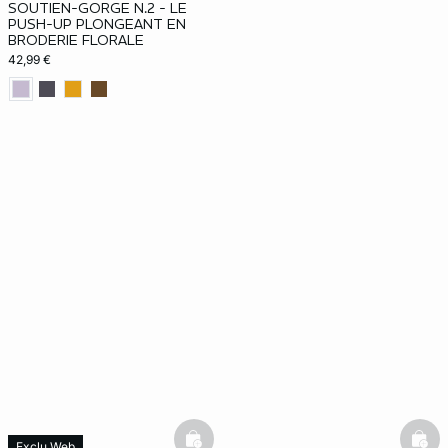
SOUTIEN-GORGE N.2 - LE
PUSH-UP PLONGEANT EN
BRODERIE FLORALE
42,99 €
basketfull
bask
Exclu Web