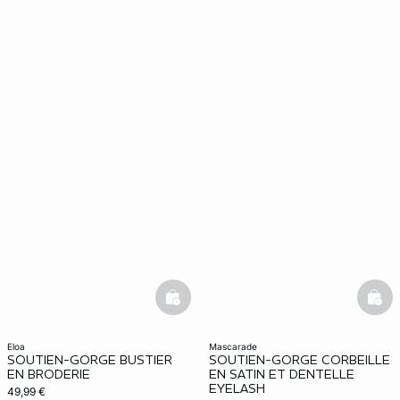
basketfull
bask
eloa
mascarade
SOUTIEN-GORGE BUSTIER
SOUTIEN-GORGE CORBEILLE
EN BRODERIE
EN SATIN ET DENTELLE
EYELASH
49,99 €