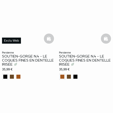
basketfull
bask
Exclu Web
persienne
persienne
SOUTIEN-GORGE N.4 - LE
SOUTIEN-GORGE N.4 - LE
COQUES FINES EN DENTELLE
COQUES FINES EN DENTELLE
IRISÉE
IRISÉE
35,99 €
35,99 €