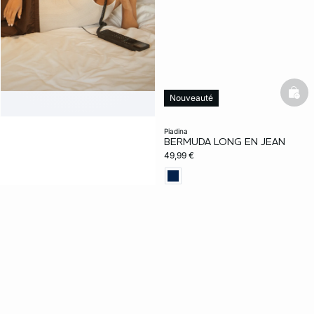
bask
Nouveauté
piadina
BERMUDA LONG EN JEAN
49,99 €