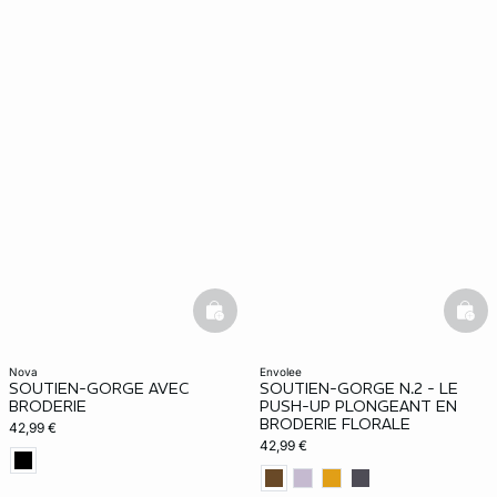
basketfull
bask
nova
envolee
SOUTIEN-GORGE AVEC
SOUTIEN-GORGE N.2 - LE
BRODERIE
PUSH-UP PLONGEANT EN
BRODERIE FLORALE
42,99 €
42,99 €