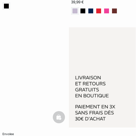
39,99 €
basketfull
envolee