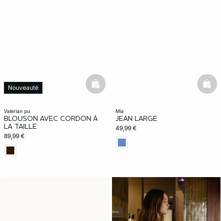
basketfull
bask
Nouveauté
valerian pu
mia
BLOUSON AVEC CORDON À
JEAN LARGE
LA TAILLE
49,99 €
89,99 €