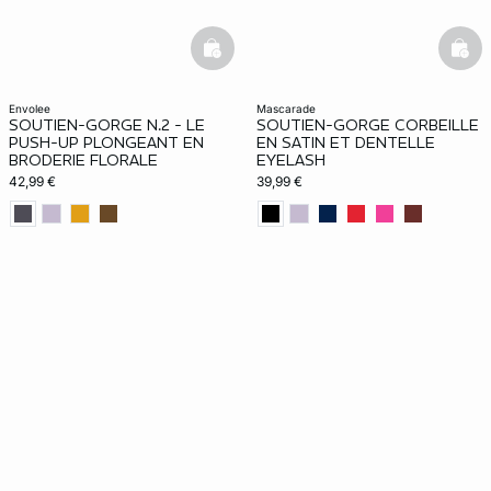
basketfull
bask
envolee
mascarade
SOUTIEN-GORGE N.2 - LE
SOUTIEN-GORGE CORBEILLE
PUSH-UP PLONGEANT EN
EN SATIN ET DENTELLE
BRODERIE FLORALE
EYELASH
42,99 €
39,99 €