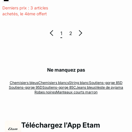
Derniers prix : 3 articles
achetés, le 4ème offert
1
2
Ne manquez pas
Chemisiers bleus
Chemisiers blancs
String blanc
Soutiens-gorge 85D
Soutiens-gorge 95D
Soutiens-gorge 85C
Jeans bleus
Veste de pyjama
Robes noires
Manteaux courts marron
Téléchargez l'App Etam