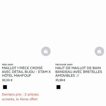
basketfull
bask
halo swim
harmonie swim
MAILLOT 1 PIÈCE CROISÉ
HAUT DE MAILLOT DE BAIN
AVEC DÉTAIL BIJOU - ETAM X
BANDEAU AVEC BRETELLES
HÔTEL MAHFOUF
AMOVIBLES
30,00 €
35,99 €
Derniers prix : 3 articles
achetés, le 4ème offert