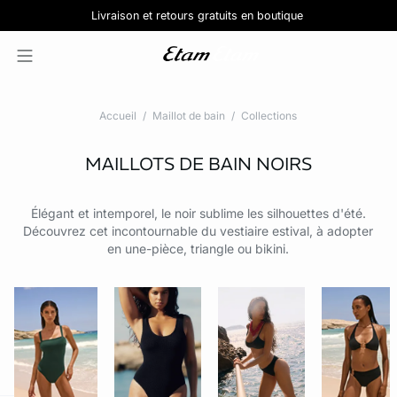
Pure Dentelle :
Lingerie en coton
Livraison et retours gratuits en boutique
Jolies culottes :
Découvrir la nouvelle collection de lingerie
Découvrir la collection
5 pour 39,99€
Accueil
Maillot de bain
Collections
MAILLOTS DE BAIN NOIRS
Élégant et intemporel, le noir sublime les silhouettes d'été.
Découvrez cet incontournable du vestiaire estival, à adopter
en une-pièce, triangle ou bikini.