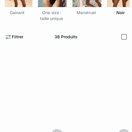
ard
question
Gainant
One size :
Menstruel
Noir
taille unique
Filtrer
38
Produits
i