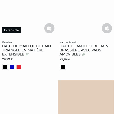
basketfull
bask
Extensible
onesize
harmonie swim
HAUT DE MAILLOT DE BAIN
HAUT DE MAILLOT DE BAIN
TRIANGLE EN MATIÈRE
BRASSIÈRE AVEC PADS
EXTENSIBLE
AMOVIBLES
29,99 €
29,99 €