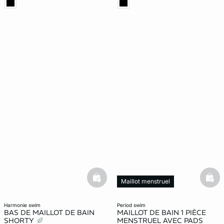
basketfull
bask
Maillot menstruel
harmonie swim
period swim
BAS DE MAILLOT DE BAIN
MAILLOT DE BAIN 1 PIÈCE
SHORTY
MENSTRUEL AVEC PADS