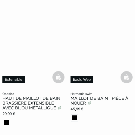
basketfull
bask
Extensible
Exclu Web
Dernières pièces
onesize
harmonie swim
HAUT DE MAILLOT DE BAIN
MAILLOT DE BAIN 1 PIÈCE À
BRASSIÈRE EXTENSIBLE
NOUER
AVEC BIJOU MÉTALLIQUE
45,99 €
29,99 €