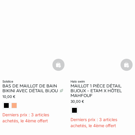
basketfull
bask
solstice
halo swim
BAS DE MAILLOT DE BAIN
MAILLOT 1 PIÈCE DÉTAIL
BIKINI AVEC DÉTAIL BIJOU
BIJOUX - ETAM X HÔTEL
MAHFOUF
10,00 €
30,00 €
Derniers prix : 3 articles
Derniers prix : 3 articles
achetés, le 4ème offert
achetés, le 4ème offert