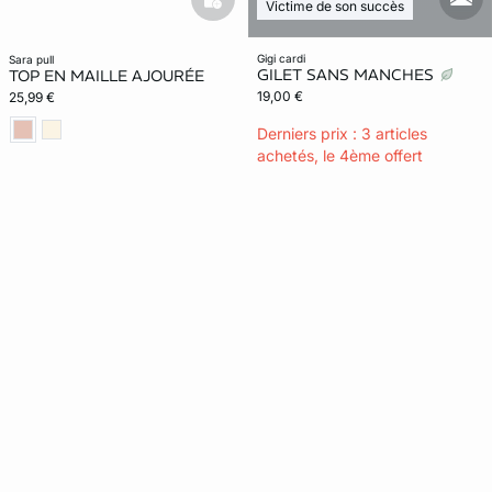
mail
Victime de son succès
basketfull
gigi cardi
sara pull
GILET SANS MANCHES
TOP EN MAILLE AJOURÉE
19,00 €
25,99 €
Derniers prix : 3 articles
achetés, le 4ème offert