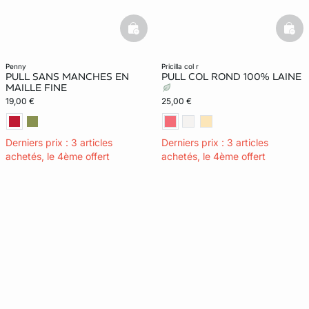
basketfull
bask
penny
pricilla col r
PULL SANS MANCHES EN
PULL COL ROND 100% LAINE
MAILLE FINE
19,00 €
25,00 €
Derniers prix : 3 articles
Derniers prix : 3 articles
achetés, le 4ème offert
achetés, le 4ème offert