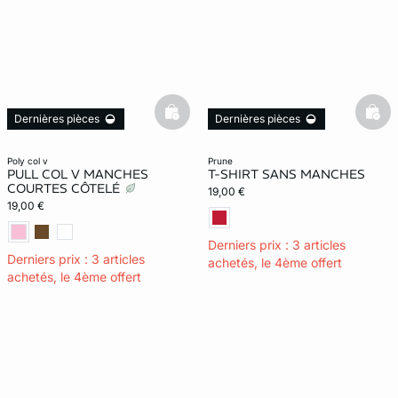
basketfull
bask
Dernières pièces
Dernières pièces
poly col v
prune
PULL COL V MANCHES
T-SHIRT SANS MANCHES
COURTES CÔTELÉ
19,00 €
19,00 €
Derniers prix : 3 articles
Derniers prix : 3 articles
achetés, le 4ème offert
achetés, le 4ème offert