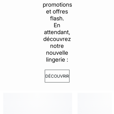
ard
question
promotions
et offres
flash.
En
attendant,
découvrez
notre
nouvelle
lingerie :
DÉCOUVRIR