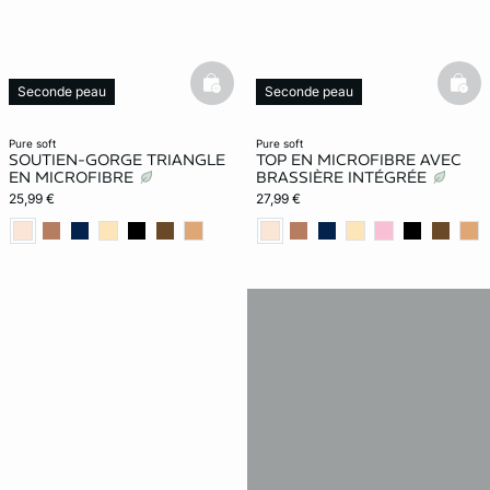
basketfull
bask
Seconde peau
Seconde peau
Nouveauté
Nouveauté
pure soft
pure soft
SOUTIEN-GORGE TRIANGLE
TOP EN MICROFIBRE AVEC
EN MICROFIBRE
BRASSIÈRE INTÉGRÉE
25,99 €
27,99 €