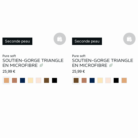
basketfull
bask
Seconde peau
Seconde peau
Nouveauté
Nouveauté
pure soft
pure soft
SOUTIEN-GORGE TRIANGLE
SOUTIEN-GORGE TRIANGLE
EN MICROFIBRE
EN MICROFIBRE
25,99 €
25,99 €