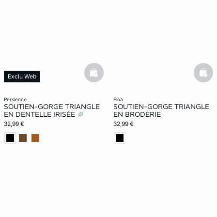
basketfull
bask
Exclu Web
persienne
eloa
SOUTIEN-GORGE TRIANGLE
SOUTIEN-GORGE TRIANGLE
EN DENTELLE IRISÉE
EN BRODERIE
32,99 €
32,99 €