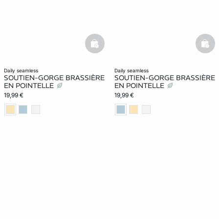
basketfull
bask
daily seamless
daily seamless
SOUTIEN-GORGE BRASSIÈRE
SOUTIEN-GORGE BRASSIÈRE
EN POINTELLE
EN POINTELLE
19,99 €
19,99 €