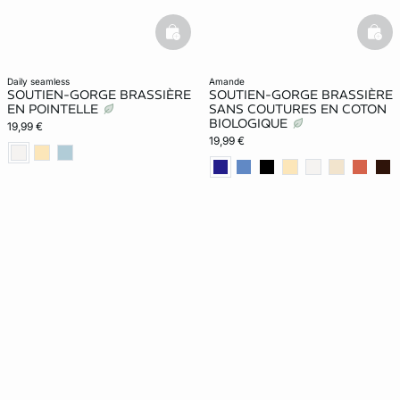
basketfull
bask
daily seamless
amande
SOUTIEN-GORGE BRASSIÈRE
SOUTIEN-GORGE BRASSIÈRE
EN POINTELLE
SANS COUTURES EN COTON
BIOLOGIQUE
19,99 €
19,99 €