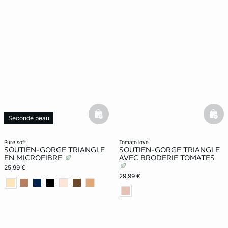
basketfull
bask
Seconde peau
pure soft
tomato love
SOUTIEN-GORGE TRIANGLE
SOUTIEN-GORGE TRIANGLE
EN MICROFIBRE
AVEC BRODERIE TOMATES
25,99 €
29,99 €