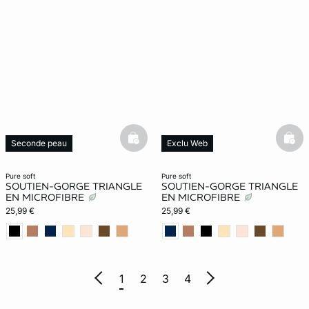
basketfull
bask
Seconde peau
Exclu Web
Nouveauté
Nouveauté
pure soft
pure soft
SOUTIEN-GORGE TRIANGLE
SOUTIEN-GORGE TRIANGLE
EN MICROFIBRE
EN MICROFIBRE
25,99 €
25,99 €
1
2
3
4