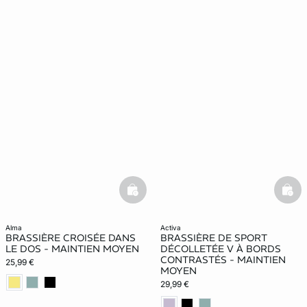
basketfull
bask
alma
activa
BRASSIÈRE CROISÉE DANS
BRASSIÈRE DE SPORT
LE DOS - MAINTIEN MOYEN
DÉCOLLETÉE V À BORDS
CONTRASTÉS - MAINTIEN
25,99 €
MOYEN
29,99 €