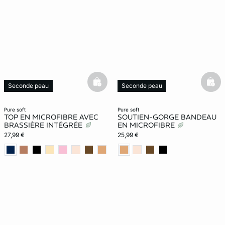
basketfull
bask
Seconde peau
Seconde peau
Exclu Web
Exclu Web
Nouveauté
Nouveauté
pure soft
pure soft
TOP EN MICROFIBRE AVEC
SOUTIEN-GORGE BANDEAU
BRASSIÈRE INTÉGRÉE
EN MICROFIBRE
27,99 €
25,99 €