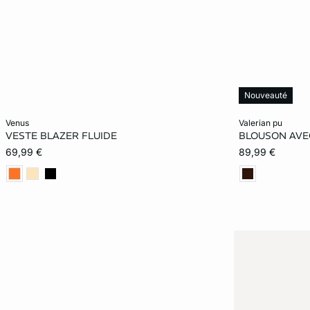
Nouveauté
Ajouter ma taille au panier
Ajouter ma tail
venus
valerian pu
VESTE BLAZER FLUIDE
BLOUSON AVEC
XS
S
M
L
XS
69,99 €
89,99 €
XL
XL