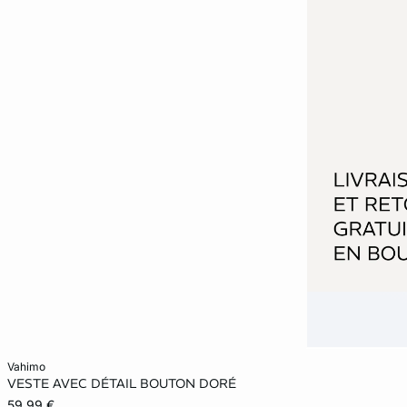
Ajouter ma taille au panier
vahimo
VESTE AVEC DÉTAIL BOUTON DORÉ
34
36
38
40
59,99 €