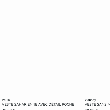
Ajouter ma taille au panier
Ajouter ma tail
paula
vianney
VESTE SAHARIENNE AVEC DÉTAIL POCHE
VESTE SANS 
XS
S
M
S