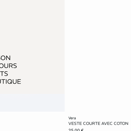
Ajouter ma taille au panier
vera
VESTE COURTE AVEC COTON
34
36
38
25,00 €