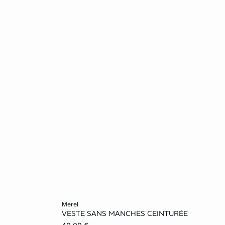
Ajouter ma taille au panier
merel
VESTE SANS MANCHES CEINTURÉE
L
S
M
L
XL