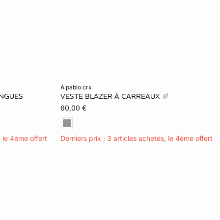
Ajouter ma taille au panier
a pablo crx
ONGUES
VESTE BLAZER À CARREAUX
40
34
36
38
40
60,00 €
42
, le 4ème offert
Derniers prix : 3 articles achetés, le 4ème offert