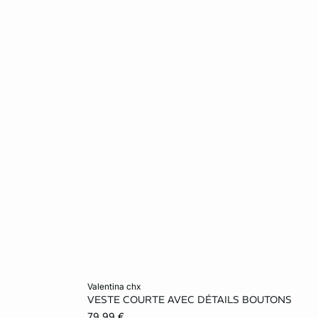
Ajouter ma taille au panier
valentina chx
VESTE COURTE AVEC DÉTAILS BOUTONS
40
34
36
38
40
79,99 €