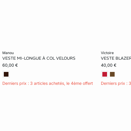
Ajouter ma taille au panier
Ajouter ma tail
manou
victoire
VESTE MI-LONGUE À COL VELOURS
VESTE BLAZER
S
M
L
XL
34
60,00 €
40,00 €
Derniers prix : 3 articles achetés, le 4ème offert
Derniers prix : 