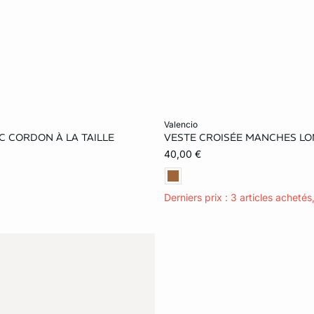
le au panier
Ajouter ma taille au panier
valencio
 CORDON À LA TAILLE
VESTE CROISÉE MANCHES L
S
M
L
34
36
38
40,00 €
42
Derniers prix : 3 articles achetés