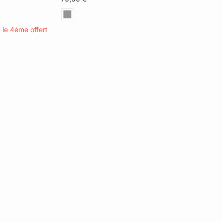
42
44
, le 4ème offert