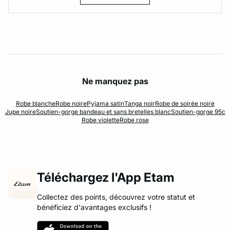
Ne manquez pas
Robe blanche
Robe noire
Pyjama satin
Tanga noir
Robe de soirée noire
Jupe noire
Soutien-gorge bandeau et sans bretelles blanc
Soutien-gorge 95c
Robe violette
Robe rose
Téléchargez l'App Etam
Collectez des points, découvrez votre statut et
bénéficiez d'avantages exclusifs !