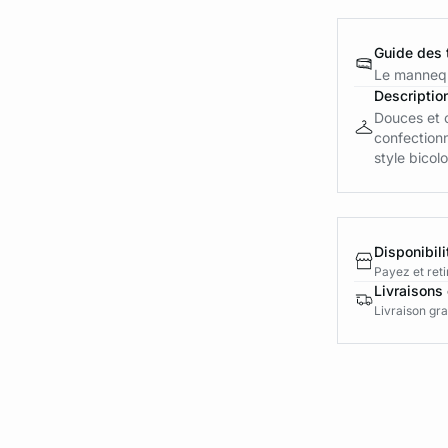
Guide des t
Le mannequ
Descriptio
Douces et 
confectionn
style bicolo
Disponibili
Payez et reti
Livraisons 
Livraison gra