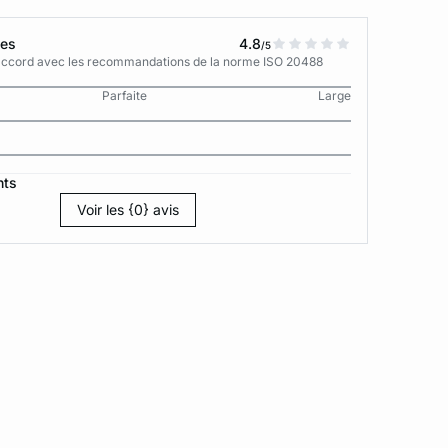
tes
4.8
/5
n accord avec les recommandations de la norme ISO 20488
Parfaite
Large
nts
Voir les {0} avis