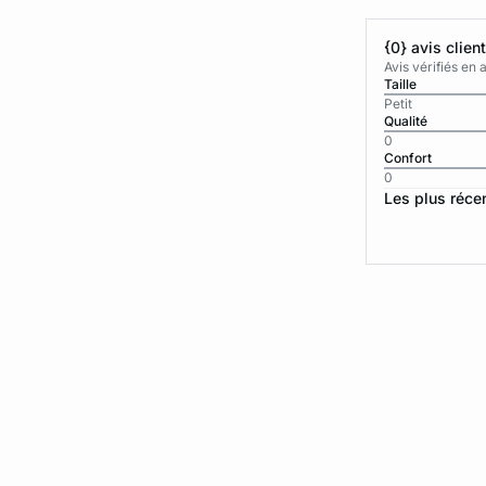
{0} avis clien
Avis vérifiés e
Taille
Petit
Qualité
0
Confort
0
Les plus réce