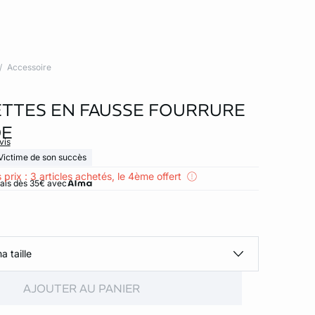
Accessoire
TTES EN FAUSSE FOURRURE
DE
vis
Victime de son succès
 prix : 3 articles achetés, le 4ème offert
rais dès 35€ avec
a taille
AJOUTER AU PANIER