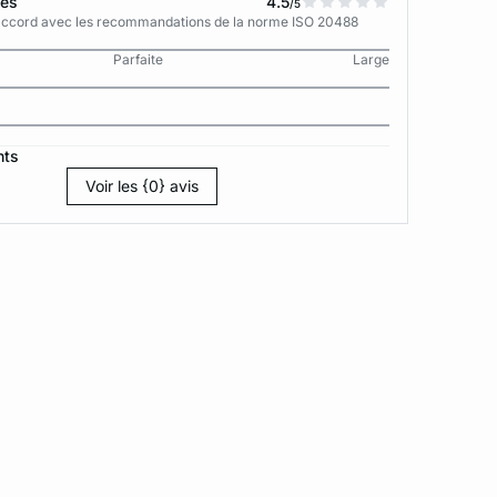
tes
4.5
/5
n accord avec les recommandations de la norme ISO 20488
Parfaite
Large
nts
Voir les {0} avis