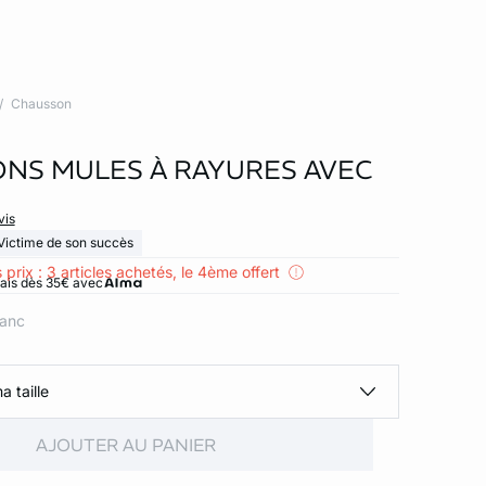
Chausson
NS MULES À RAYURES AVEC
vis
Victime de son succès
 prix : 3 articles achetés, le 4ème offert
rais dès 35€ avec
lanc
a taille
AJOUTER AU PANIER