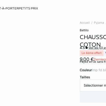
T-À-PORTER
PETITS PRIX
Accueil
Pyjama
battito
CHAUSSO
COTON
4.5
Voir les {0} a
Le 4ème offert
9,00 €
Derniers
Payez en 3x sans f
Couleur
imp fd b
Tailles
Sélectionner m