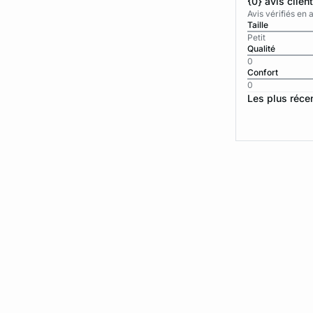
{0} avis clien
Avis vérifiés e
Taille
Petit
Qualité
0
Confort
0
Les plus réce