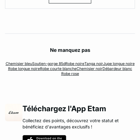
Ne manquez pas
Chemisier bleu
Soutien-gorge 85d
Robe noire
Tanga noir
Jupe longue noire
Robe longue noire
Robe courte blanche
Chemisier noir
Débardeur blanc
Robe rose
Téléchargez l'App Etam
Collectez des points, découvrez votre statut et
bénéficiez d'avantages exclusifs !