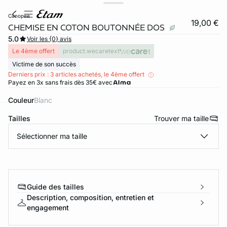
canopee
19,00 €
CHEMISE EN COTON BOUTONNÉE DOS
5.0
Voir les {0} avis
Le 4ème offert
product.wecaretext
Victime de son succès
Derniers prix : 3 articles achetés, le 4ème offert
Payez en 3x sans frais dès 35€ avec
Couleur
blanc
Tailles
Trouver ma taille
ard
question
Sélectionner ma taille
Guide des tailles
Description, composition, entretien et
engagement