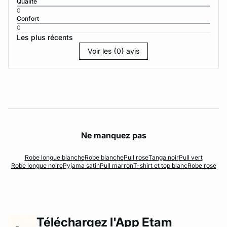
Qualité
0
Confort
0
Les plus récents
Voir les {0} avis
Ne manquez pas
Robe longue blanche
Robe blanche
Pull rose
Tanga noir
Pull vert
Robe longue noire
Pyjama satin
Pull marron
T-shirt et top blanc
Robe rose
Téléchargez l'App Etam