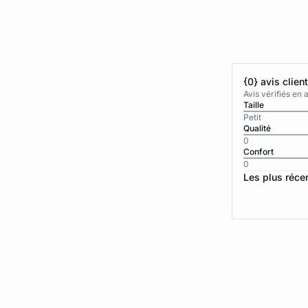
{0} avis clien
Avis vérifiés e
Taille
Petit
Qualité
0
Confort
0
Les plus réce