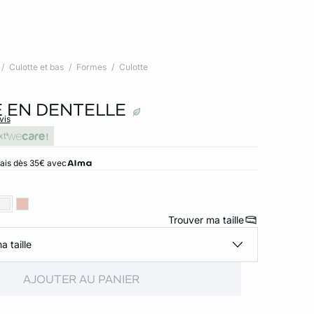
Culotte et bas
Formes
Culotte
 EN DENTELLE
vis
xt
rais dès 35€ avec
Trouver ma taille
a taille
AJOUTER AU PANIER