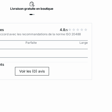
Livraison
gratuite
en boutique
tes
4.8
/5
n accord avec les recommandations de la norme ISO 20488
Parfaite
Large
nts
Voir les {0} avis