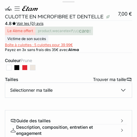
wish
7,00 €
CULOTTE EN MICROFIBRE ET DENTELLE
4.8
Voir les {0} avis
Le 4ème offert
product.wecaretext
Victime de son succès
Boîte à culottes : 5 culottes pour 39,99€
Payez en 3x sans frais dès 35€ avec
Couleur
prune
ard
question
Tailles
Trouver ma taille
Sélectionner ma taille
Guide des tailles
Description, composition, entretien et
engagement