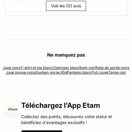
Voir les {0} avis
Ne manquez pas
Jupe noire
T-shirt et top blanc
Chemisier blanc
Body noir
Robe de soirée noire
Jupe longue noire
Soutien-gorge 85d
Pantalon blanc
Pull rouge
Tanga noir
Téléchargez l'App Etam
Collectez des points, découvrez votre statut et
bénéficiez d'avantages exclusifs !