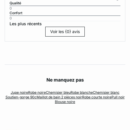
Qualité
0
Confort
0
Les plus récents
Voir les {0} avis
Ne manquez pas
Jupe noire
Robe noire
Chemisier bleu
Robe blanche
Chemisier blanc
Soutien-gorge 90c
Maillot de bain 2 pièces noir
Robe courte noire
Pull noir
Blouse noire