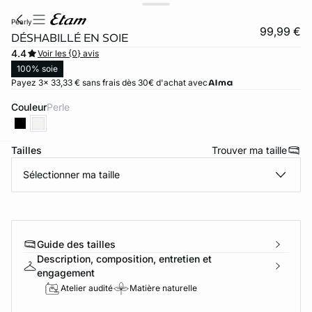
pearly
99,99 €
DÉSHABILLÉ EN SOIE
4.4
Voir les {0} avis
100% soie
Payez 3x 33,33 € sans frais dès 30€ d'achat avec
Couleur
perle
Tailles
Trouver ma taille
ard
question
Sélectionner ma taille
Guide des tailles
Description, composition, entretien et
engagement
Atelier audité
Matière naturelle