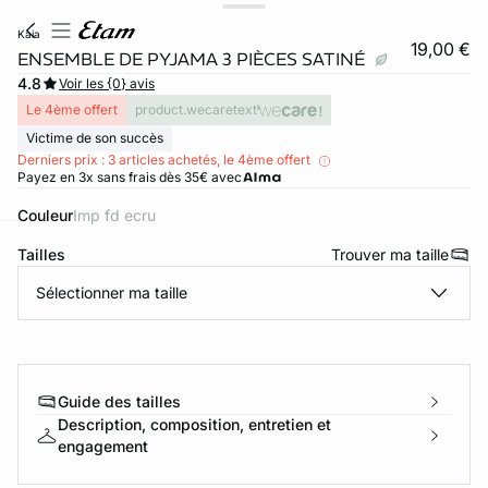
kaia
19,00 €
ENSEMBLE DE PYJAMA 3 PIÈCES SATINÉ
4.8
Voir les {0} avis
Le 4ème offert
product.wecaretext
Victime de son succès
Derniers prix : 3 articles achetés, le 4ème offert
Payez en 3x sans frais dès 35€ avec
Couleur
imp fd ecru
Tailles
Trouver ma taille
ard
question
Sélectionner ma taille
Guide des tailles
Description, composition, entretien et
engagement