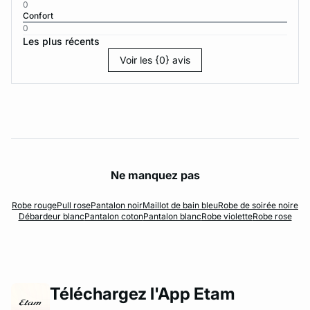
0
Confort
0
Les plus récents
Voir les {0} avis
Ne manquez pas
Robe rouge
Pull rose
Pantalon noir
Maillot de bain bleu
Robe de soirée noire
Débardeur blanc
Pantalon coton
Pantalon blanc
Robe violette
Robe rose
Téléchargez l'App Etam