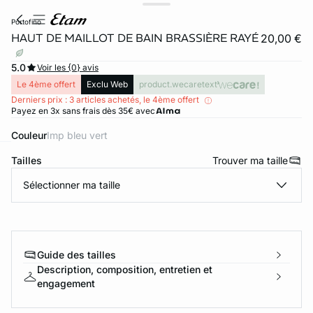
portofino
HAUT DE MAILLOT DE BAIN BRASSIÈRE RAYÉ
20,00 €
5.0
Voir les {0} avis
Le 4ème offert
Exclu Web
product.wecaretext
Derniers prix : 3 articles achetés, le 4ème offert
Payez en 3x sans frais dès 35€ avec
Couleur
imp bleu vert
Tailles
Trouver ma taille
ard
question
Sélectionner ma taille
Guide des tailles
Description, composition, entretien et
engagement