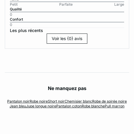
Petit
Parfaite
Large
Qualité
0
Confort
0
Les plus récents
Voir les {0} avis
Ne manquez pas
Pantalon noir
Robe noire
Short noir
Chemisier blanc
Robe de soirée noire
Jean bleu
Jupe longue noire
Pantalon coton
Robe blanche
Pull marron