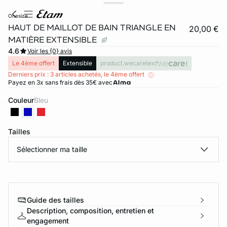
onesize
HAUT DE MAILLOT DE BAIN TRIANGLE EN
20,00 €
MATIÈRE EXTENSIBLE
4.6
Voir les {0} avis
Le 4ème offert
Extensible
product.wecaretext
Derniers prix : 3 articles achetés, le 4ème offert
Payez en 3x sans frais dès 35€ avec
Couleur
bleu
ard
question
Tailles
Sélectionner ma taille
Guide des tailles
Description, composition, entretien et
engagement