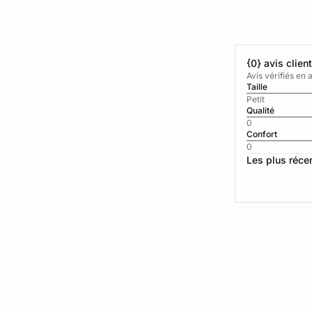
{0} avis clien
Avis vérifiés e
Taille
Petit
Qualité
0
Confort
0
Les plus réce