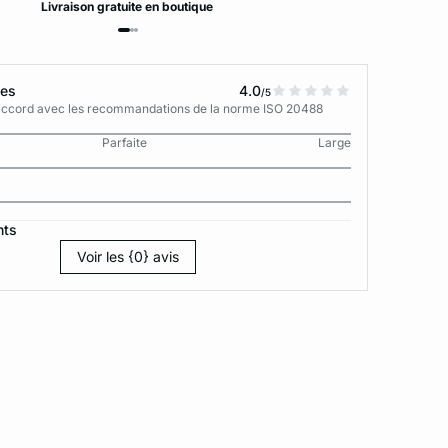
Livraison
gratuite
en boutique
tes
4.0
/5
n accord avec les recommandations de la norme ISO 20488
Parfaite
Large
nts
Voir les {0} avis