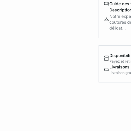
Guide des t
Descriptio
Notre exper
coutures de
délicat...
Disponibili
Payez et reti
Livraisons 
Livraison gra