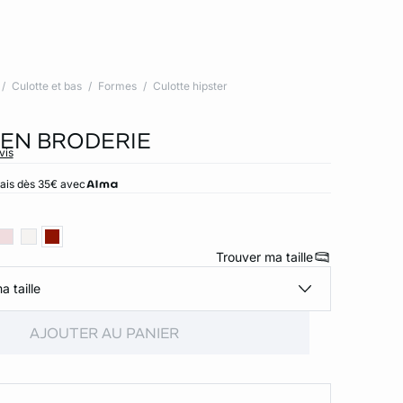
Culotte et bas
Formes
Culotte hipster
 EN BRODERIE
vis
rais dès 35€ avec
Trouver ma taille
a taille
AJOUTER AU PANIER