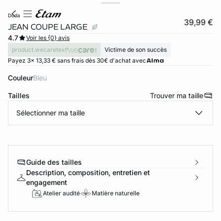
doda
39,99 €
JEAN COUPE LARGE
4.7
Voir les {0} avis
product.wecaretext
Victime de son succès
Payez 3x 13,33 € sans frais dès 30€ d'achat avec
Couleur
bleu
Tailles
Trouver ma taille
Sélectionner ma taille
ard
question
Guide des tailles
Description, composition, entretien et
engagement
Atelier audité
Matière naturelle