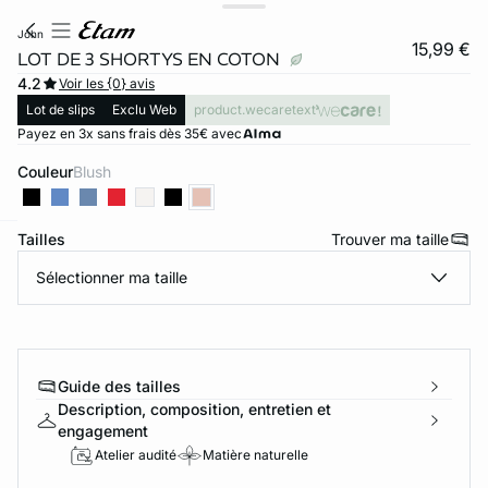
john
15,99 €
LOT DE 3 SHORTYS EN COTON
4.2
Voir les {0} avis
Lot de slips
Exclu Web
product.wecaretext
Payez en 3x sans frais dès 35€ avec
Couleur
blush
Tailles
Trouver ma taille
ard
question
Sélectionner ma taille
Guide des tailles
Description, composition, entretien et
engagement
Atelier audité
Matière naturelle