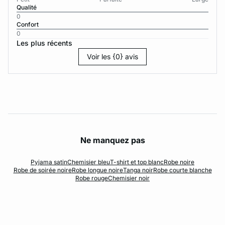
Qualité
0
Confort
0
Les plus récents
Voir les {0} avis
Ne manquez pas
Pyjama satin
Chemisier bleu
T-shirt et top blanc
Robe noire
Robe de soirée noire
Robe longue noire
Tanga noir
Robe courte blanche
Robe rouge
Chemisier noir