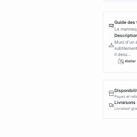
Guide des t
Le mannequ
Descriptio
Muni d'un é
subtilement
Il dess...
Atelier
Disponibili
Payez et reti
Livraisons 
Livraison gra