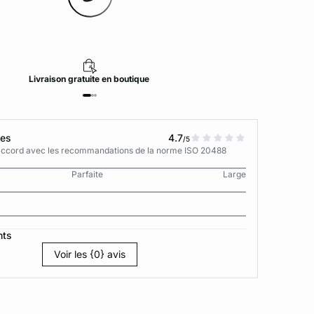
Livraison
gratuite
en boutique
tes
4.7
/5
n accord avec les recommandations de la norme ISO 20488
Parfaite
Large
nts
Voir les {0} avis