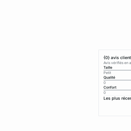
{0} avis clien
Avis vérifiés e
Taille
Petit
Qualité
0
Confort
0
Les plus réce