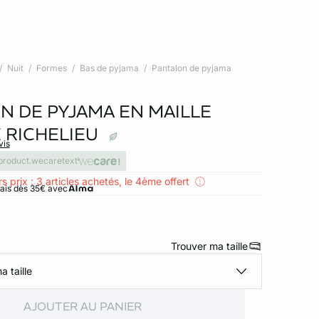
Nuit
Formes
Bas de pyjama
Pantalon de pyjama
N DE PYJAMA EN MAILLE
 RICHELIEU
vis
product.wecaretext
s prix : 3 articles achetés, le 4ème offert
rais dès 35€ avec
Trouver ma taille
a taille
AJOUTER AU PANIER