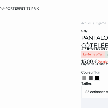
T-À-PORTER
PETITS PRIX
Accueil
Pyjama
coly
PANTALO
CÔTELÉE
4.7
Voir les {0} a
Le 4ème offert
15,00 €
Dernier
Payez en 3x sans f
Couleur
noir
Tailles
Sélectionner m