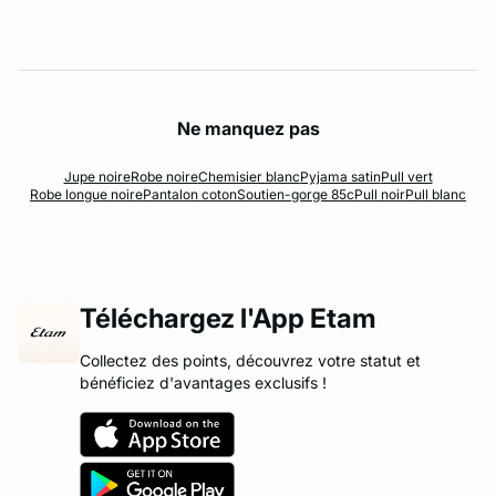
Ne manquez pas
Jupe noire
Robe noire
Chemisier blanc
Pyjama satin
Pull vert
Robe longue noire
Pantalon coton
Soutien-gorge 85c
Pull noir
Pull blanc
Téléchargez l'App Etam
Collectez des points, découvrez votre statut et
bénéficiez d'avantages exclusifs !