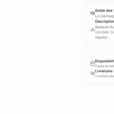
Guide des t
Le mannequ
Descriptio
Basique du
col rond. C
superp...
Disponibili
Payez et reti
Livraisons 
Livraison gra