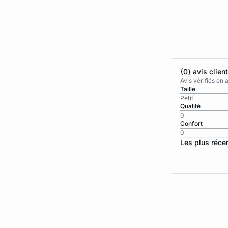
{0} avis clien
Avis vérifiés e
Taille
Petit
Qualité
0
Confort
0
Les plus réce