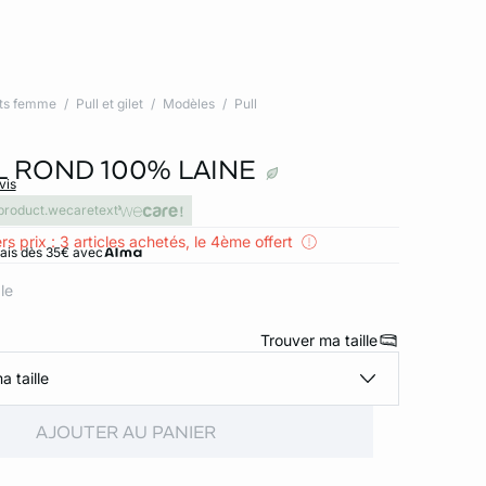
ts femme
Pull et gilet
Modèles
Pull
L ROND 100% LAINE
vis
product.wecaretext
rs prix : 3 articles achetés, le 4ème offert
rais dès 35€ avec
le
Trouver ma taille
a taille
AJOUTER AU PANIER