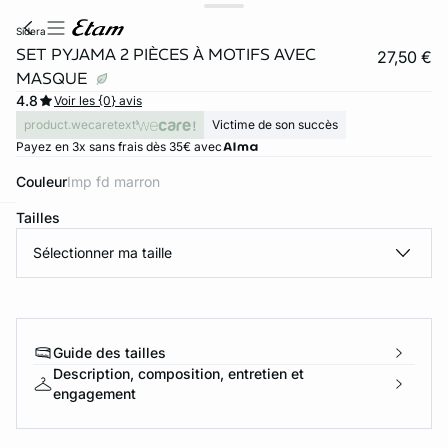
sidera
SET PYJAMA 2 PIÈCES À MOTIFS AVEC
27,50 €
MASQUE
4.8
Voir les {0} avis
product.wecaretext
Victime de son succès
Payez en 3x sans frais dès 35€ avec
Couleur
imp fd marron
Tailles
ard
question
Sélectionner ma taille
Guide des tailles
Description, composition, entretien et
engagement