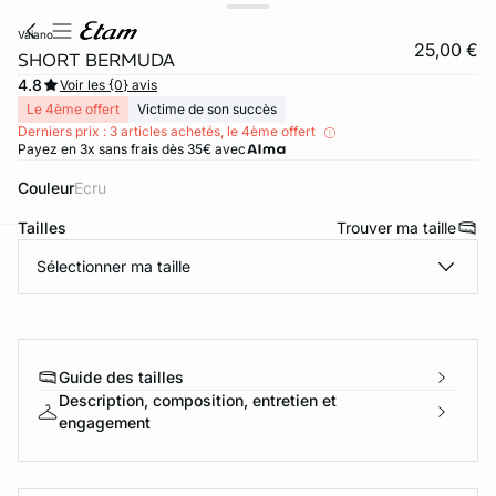
vaiano
25,00 €
SHORT BERMUDA
4.8
Voir les {0} avis
Le 4ème offert
Victime de son succès
Derniers prix : 3 articles achetés, le 4ème offert
Payez en 3x sans frais dès 35€ avec
Couleur
ecru
Tailles
Trouver ma taille
Sélectionner ma taille
ard
question
Guide des tailles
Description, composition, entretien et
engagement