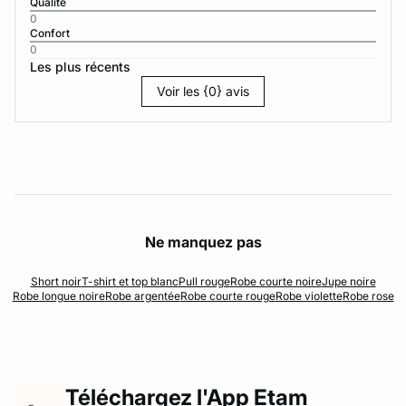
Qualité
0
Confort
0
Les plus récents
Voir les {0} avis
Ne manquez pas
Short noir
T-shirt et top blanc
Pull rouge
Robe courte noire
Jupe noire
Robe longue noire
Robe argentée
Robe courte rouge
Robe violette
Robe rose
Téléchargez l'App Etam