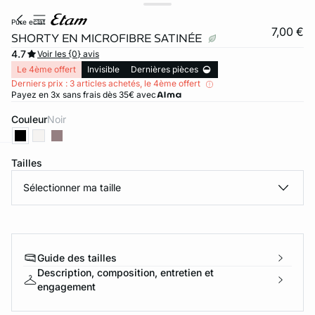
pure eclat
7,00 €
SHORTY EN MICROFIBRE SATINÉE
4.7
Voir les {0} avis
Le 4ème offert
Invisible
Dernières pièces
Derniers prix : 3 articles achetés, le 4ème offert
Payez en 3x sans frais dès 35€ avec
Couleur
noir
Tailles
ard
question
Sélectionner ma taille
Guide des tailles
Description, composition, entretien et
engagement