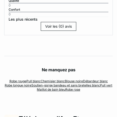
Qualité
0
Confort
0
Les plus récents
Voir les {0} avis
Ne manquez pas
Robe rouge
Pull blanc
Chemisier blanc
Blouse noire
Débardeur blanc
Robe longue noire
Soutien-gorge bandeau et sans bretelles blanc
Pull vert
Maillot de bain bleu
Robe rose