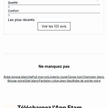
Qualité
0
Confort
0
Les plus récents
Voir les {0} avis
Ne manquez pas
Robe longue blanche
Pull marron
Lingerie rouge
Tanga noir
Chemisier blanc
Blouse noire
Gilet blanc
Pantalon coton
Jean bleu
Robe de soirée noire
Téléchargez l'App Etam