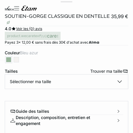
malice
SOUTIEN-GORGE CLASSIQUE EN DENTELLE
35,99 €
4.0
Voir les {0} avis
product.wecaretext
Payez 3x 12,00 € sans frais dès 30€ d'achat avec
Couleur
bleu azur
Tailles
Trouver ma taille
ard
question
Sélectionner ma taille
Guide des tailles
Description, composition, entretien et
engagement