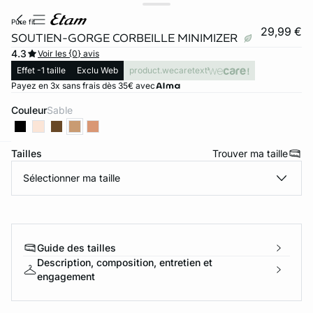
pure fit
29,99 €
SOUTIEN-GORGE CORBEILLE MINIMIZER
4.3
Voir les {0} avis
Effet -1 taille
Exclu Web
product.wecaretext
Payez en 3x sans frais dès 35€ avec
Couleur
sable
Tailles
Trouver ma taille
ard
question
Sélectionner ma taille
Guide des tailles
Description, composition, entretien et
engagement