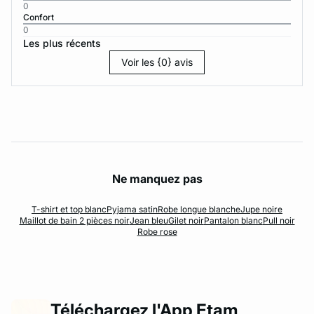
0
Confort
0
Les plus récents
Voir les {0} avis
Ne manquez pas
T-shirt et top blanc
Pyjama satin
Robe longue blanche
Jupe noire
Maillot de bain 2 pièces noir
Jean bleu
Gilet noir
Pantalon blanc
Pull noir
Robe rose
Téléchargez l'App Etam