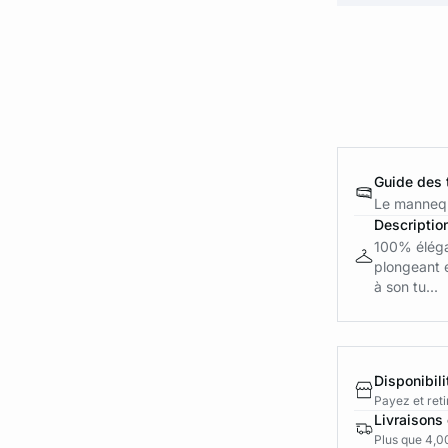
Guide des t
Le mannequ
Descriptio
100% éléga
plongeant e
à son tu...
Disponibili
Payez et reti
Livraisons 
Plus que 4,00