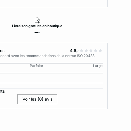
Livraison
gratuite
en boutique
tes
4.6
/5
n accord avec les recommandations de la norme ISO 20488
Parfaite
Large
nts
Voir les {0} avis