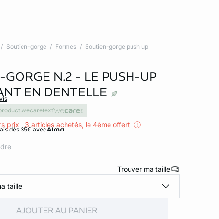
Soutien-gorge
Formes
Soutien-gorge push up
-GORGE N.2 - LE PUSH-UP
NT EN DENTELLE
vis
product.wecaretext
s prix : 3 articles achetés, le 4ème offert
rais dès 35€ avec
udre
Trouver ma taille
a taille
AJOUTER AU PANIER