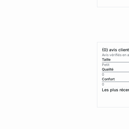
{0} avis clien
Avis vérifiés e
Taille
Petit
Qualité
0
Confort
0
Les plus réce