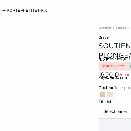
T-À-PORTER
PETITS PRIX
Accueil
Lingerie
grace
SOUTIEN
PLONGEA
4.6
Voir les {0} a
Le 4ème offert
19,00 €
Dernier
Payez en 3x sans f
Couleur
rose po
Tailles
Sélectionner m