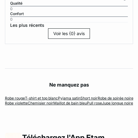
Qualité
0
Confort
0
Les plus récents
Voir les {0} avis
Ne manquez pas
Robe rouge
T-shirt et top blanc
Pyjama satin
Short noir
Robe de soirée noire
Robe violette
Chemisier noir
Maillot de bain bleu
Pull rose
Jupe longue noire
Téléchargez l'App Etam