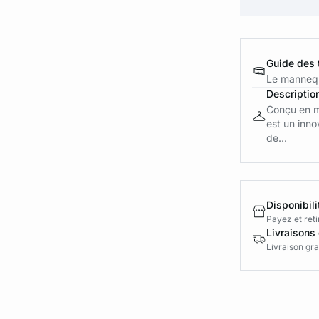
Guide des t
Le mannequ
Descriptio
Conçu en mi
est un inno
de...
Disponibili
Payez et reti
Livraisons 
Livraison gra