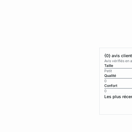
{0} avis clien
Avis vérifiés e
Taille
Petit
Qualité
0
Confort
0
Les plus réce