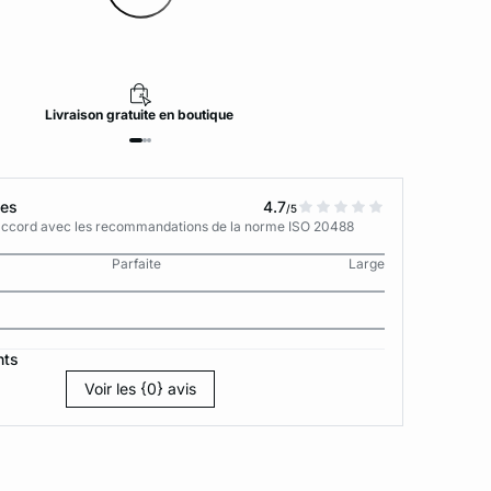
Livraison
gratuite
en boutique
tes
4.7
/5
n accord avec les recommandations de la norme ISO 20488
Parfaite
Large
nts
Voir les {0} avis