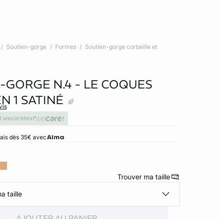
Soutien-gorge
Formes
Soutien-gorge corbeille et
-GORGE N.4 - LE COQUES
EN 1 SATINÉ
vis
t.wecaretext
rais dès 35€ avec
Trouver ma taille
a taille
AJOUTER AU PANIER