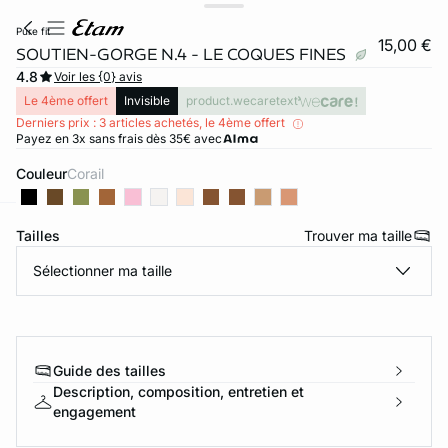
pure fit
15,00 €
SOUTIEN-GORGE N.4 - LE COQUES FINES
4.8
Voir les {0} avis
Le 4ème offert
Invisible
product.wecaretext
Derniers prix : 3 articles achetés, le 4ème offert
Payez en 3x sans frais dès 35€ avec
Couleur
corail
Tailles
Trouver ma taille
ard
question
Sélectionner ma taille
Guide des tailles
Description, composition, entretien et
engagement