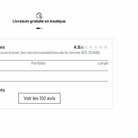
Livraison
gratuite
en boutique
tes
4.8
/5
n accord avec les recommandations de la norme ISO 20488
Parfaite
Large
nts
Voir les {0} avis