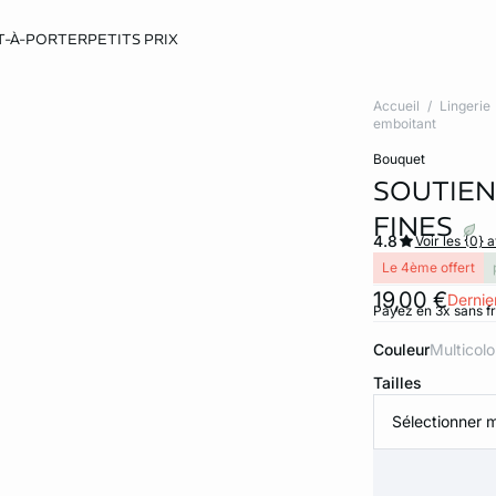
T-À-PORTER
PETITS PRIX
Accueil
Lingerie
emboitant
bouquet
SOUTIEN
FINES
4.8
Voir les {0} a
Le 4ème offert
19,00 €
Dernier
Payez en 3x sans f
Couleur
multicol
Tailles
Sélectionner m