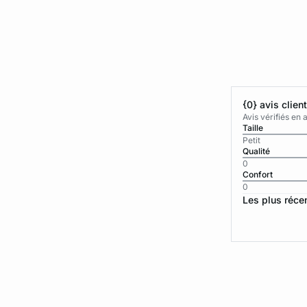
{0} avis clien
Avis vérifiés e
Taille
Petit
Qualité
0
Confort
0
Les plus réce