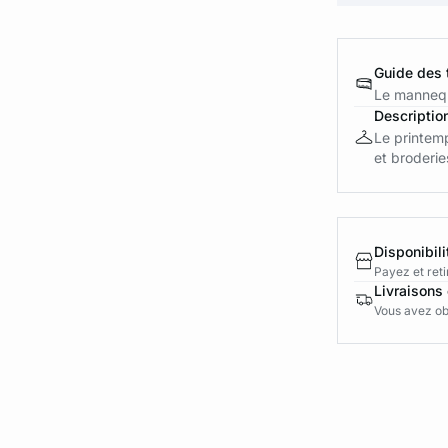
Guide des t
Le mannequ
Descriptio
Le printemp
et broderie
Disponibili
Payez et reti
Livraisons 
Vous avez obt