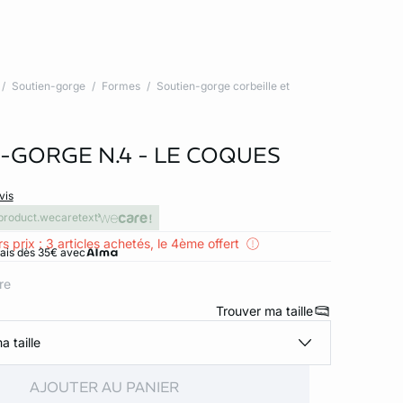
Soutien-gorge
Formes
Soutien-gorge corbeille et
-GORGE N.4 - LE COQUES
vis
product.wecaretext
s prix : 3 articles achetés, le 4ème offert
rais dès 35€ avec
ore
Trouver ma taille
a taille
AJOUTER AU PANIER