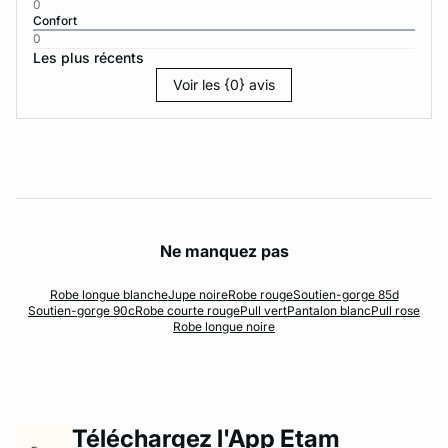
0
Confort
0
Les plus récents
Voir les {0} avis
Ne manquez pas
Robe longue blanche
Jupe noire
Robe rouge
Soutien-gorge 85d
Soutien-gorge 90c
Robe courte rouge
Pull vert
Pantalon blanc
Pull rose
Robe longue noire
Téléchargez l'App Etam