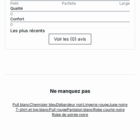
Petit
Parfaite
Large
Qualité
0
Confort
0
Les plus récents
Voir les {0} avis
Ne manquez pas
Pull blanc
Chemisier bleu
Débardeur noir
Lingerie rouge
Jupe noire
T-shirt et top blanc
Pull rouge
Pantalon blanc
Robe courte noire
Robe de soirée noire