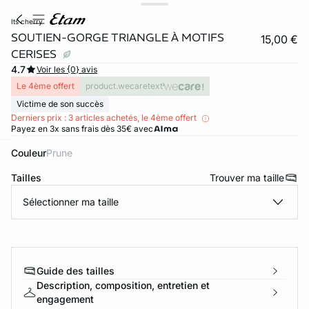
its cherry
SOUTIEN-GORGE TRIANGLE À MOTIFS
15,00 €
CERISES
4.7
Voir les {0} avis
Le 4ème offert
product.wecaretext
Victime de son succès
Derniers prix : 3 articles achetés, le 4ème offert
Payez en 3x sans frais dès 35€ avec
Couleur
prune
ard
question
Tailles
Trouver ma taille
Sélectionner ma taille
Guide des tailles
Description, composition, entretien et
engagement