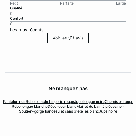
Petit
Parfaite
Large
Qualité
0
Confort
0
Les plus récents
Voir les {0} avis
Ne manquez pas
Pantalon noir
Robe blanche
Lingerie rouge
Jupe longue noire
Chemisier rouge
Robe longue blanche
Débardeur blanc
Maillot de bain 2 pièces noir
Soutien-gorge bandeau et sans bretelles blanc
Jupe noire