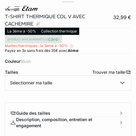
warmlight
T-SHIRT THERMIQUE COL V AVEC
32,99 €
CACHEMIRE
La 3ème à -50%
Collection thermique
product.wecaretext
Mailles thermiques : la 3ème à -50%
Payez en 3x sans frais dès 35€ avec
Couleur
blush
Tailles
Trouver ma taille
ard
question
Sélectionner ma taille
Guide des tailles
Description, composition, entretien et
engagement