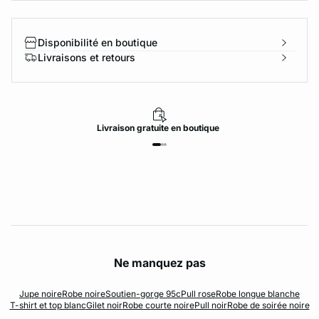
Disponibilité en boutique
Livraisons et retours
Livraison
gratuite
en boutique
Ne manquez pas
Jupe noire
Robe noire
Soutien-gorge 95c
Pull rose
Robe longue blanche
T-shirt et top blanc
Gilet noir
Robe courte noire
Pull noir
Robe de soirée noire