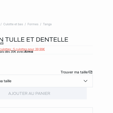
Culotte et bas
Formes
Tanga
N TULLE ET DENTELLE
vis
culottes : 5 culottes pour 39,99€
rais dès 35€ avec
Trouver ma taille
a taille
AJOUTER AU PANIER