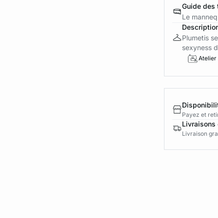
Guide des t
Le mannequ
Descriptio
Plumetis s
sexyness de
Atelier
Disponibili
Payez et reti
Livraisons 
Livraison gra