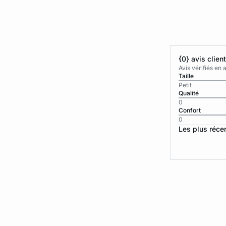
{0} avis clien
Avis vérifiés e
Taille
Petit
Qualité
0
Confort
0
Les plus réce