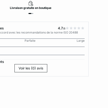
Livraison
gratuite
en boutique
tes
4.7
/5
n accord avec les recommandations de la norme ISO 20488
Parfaite
Large
nts
Voir les {0} avis