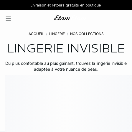
Pure Dentelle :
Lingerie en coton
Livraison et retours gratuits en boutique
Jolies culottes :
Découvrir la nouvelle collection de lingerie
Découvrir la collection
5 pour 39,99€
ACCUEIL
LINGERIE
NOS COLLECTIONS
LINGERIE INVISIBLE
Du plus confortable au plus gainant, trouvez la lingerie invisible
adaptée à votre nuance de peau.