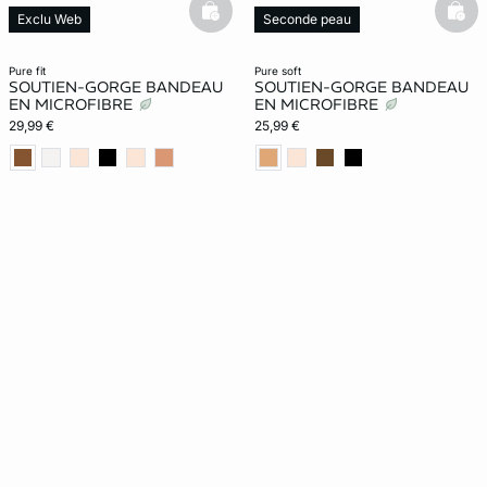
basketfull
bask
Exclu Web
Seconde peau
Exclu Web
Nouveauté
pure fit
pure soft
SOUTIEN-GORGE BANDEAU
SOUTIEN-GORGE BANDEAU
EN MICROFIBRE
EN MICROFIBRE
29,99 €
25,99 €